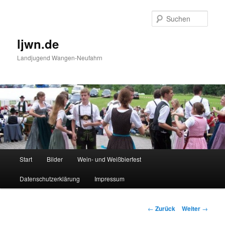
Zum
Inhalt
Such
wechseln
ljwn.de
Landjugend Wangen-Neufahrn
Hauptmenü
Start
Bilder
Wein- und Weißbierfest
Datenschutzerklärung
Impressum
Beitragsnavigation
←
Zurück
Weiter
→