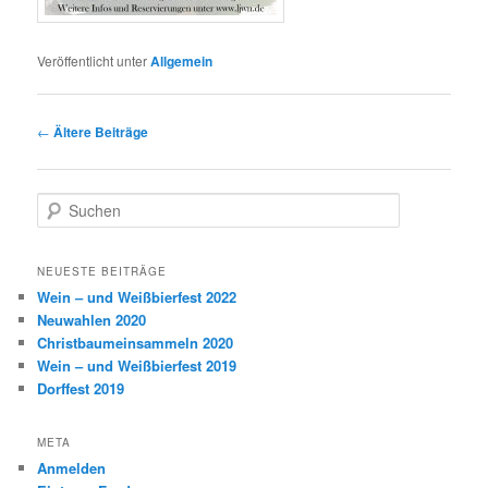
Veröffentlicht unter
Allgemein
Beitragsnavigation
←
Ältere Beiträge
S
u
c
h
NEUESTE BEITRÄGE
e
Wein – und Weißbierfest 2022
n
Neuwahlen 2020
Christbaumeinsammeln 2020
Wein – und Weißbierfest 2019
Dorffest 2019
META
Anmelden