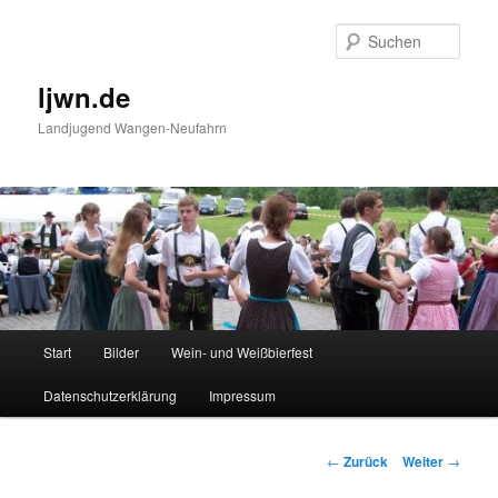
Zum
Inhalt
Such
wechseln
ljwn.de
Landjugend Wangen-Neufahrn
Hauptmenü
Start
Bilder
Wein- und Weißbierfest
Datenschutzerklärung
Impressum
Beitragsnavigation
←
Zurück
Weiter
→