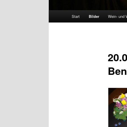
Hauptmenü
Start
Bilder
Wein- und 
20.
Ben