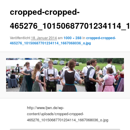
cropped-cropped-
465276_10150687701234114_1
Veröffentlicht
18. Januar 2014
am
1000 × 288
in
cropped-cropped-
465276_10150687701234114_1667068036_o.jpg
http://www.ljwn.de/wp-
content/uploads/cropped-cropped-
465276_10150687701234114_1667068036_o.jpg