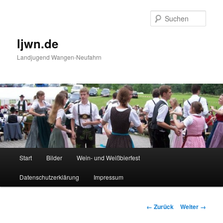
Zum
Inhalt
Such
wechseln
ljwn.de
Landjugend Wangen-Neufahrn
Hauptmenü
Start
Bilder
Wein- und Weißbierfest
Datenschutzerklärung
Impressum
Bilder-
← Zurück
Weiter →
Navigation